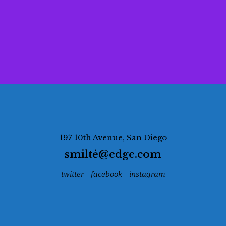
197 10th Avenue, San Diego
smiltė@edge.com
twitter
facebook
instagram