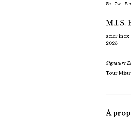
Fb
Tw
Pin
M.I.S. 
acier inox
2023
Signature E
Tour Mistr
À pro