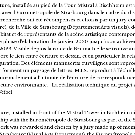
pture, installée au pied de la Tour Mistral à Bischheim e
t avec l’Eurométropole de Strasbourg dans le cadre du disp
 recherche ont été récompensés et choisis par un jury 
re), de la Ville de Strasbourg (Département Arts visuels),
bitat et de représentants de la scène artistique contempor
e phase d’élaboration de janvier 2020 jusqu’à son achèveme
023. Visible depuis la route de Brumath elle se trouve au
lore le lien entre écriture et dessin, et en particulier la re
figuration. Des éléments manuscrits curvilignes sont repr
t forment un paysage de lettres. M.I.S. reproduit à l’éch
 normalement à l’intimité de l’écriture de correspondance
tecture environnante. La réalisation technique du projet 
eibel.
ture, installed in front of the Mistral Tower in Bichheim 
ship with the Eurométropole de Strasbourg as part of the
ork was rewarded and chosen by a jury made up of membe
f Strasbourg (Visual Arts Department), the Eurométropole 