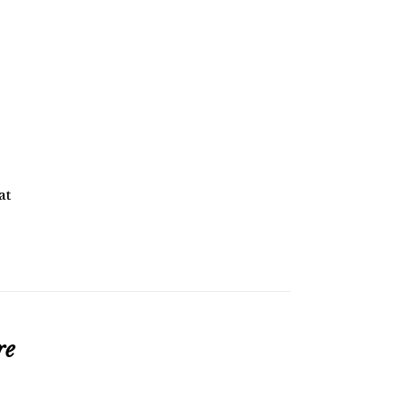
at
re