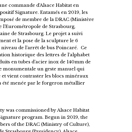
st une commande d’Alsace Habitat en
ositif Signature. Entamés en 2019, les
composé de membre de la DRAC (Ministère
 de l’Eurométropole de Strasbourg,
aine de Strasbourg. Le projet a suivi
nt et la pose de la sculpture le 6
 niveau de l’arrêt de bus Poincaré. Ce
lation historique des lettres de l’alphabet
oduits en tubes d’acier inox de 140mm de
elle monumentale un geste manuel qui
 et vient contraster les blocs minéraux
a été menée par le forgeron métallier
city was commissioned by Alsace Habitat
 Signature program. Begun in 2019, the
rs of the DRAC (Ministry of Culture),
de Strasbourg (Presidency), Alsace