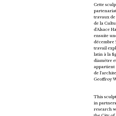
Cette scul
partenaria
travaux de
de la Cultu
d’Alsace Ha
ensuite un
décembre 2
travail exp
latin à la 
diamètre e
appartient
de l’archi
Geoffroy W
This sculp
in partner
research w
the City o